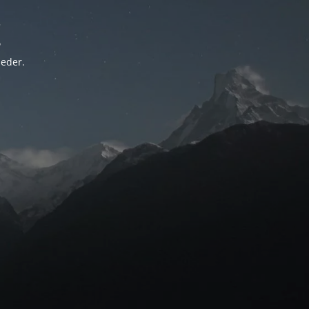
!
ieder.